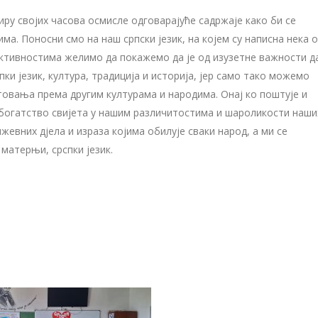
иру својих часова осмисле одговарајуће садржаје како би се
а. Поносни смо на наш српски језик, на којем су написна нека 
ктивностима желимо да покажемо да је од изузетне важности д
и језик, култура, традиција и историја, јер само тако можемо
овања према другим културама и народима. Онај ко поштује и
 је богатство свијета у нашим различитостима и шароликости наши
ижевних дјела и израза којима обилује сваки народ, а ми се
матерњи, срспки језик.