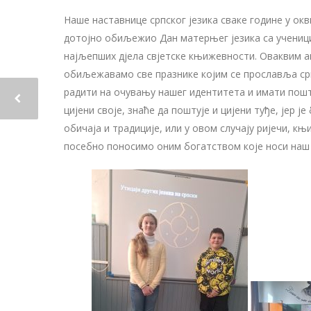
Наше наставнице српског језика сваке године у окв
дотојно обиљежио Дан матерњег језика са ученицим
најљепших дјела свјетске књижевности. Оваквим а
обиљежавамо све празнике којим се прославља српк
радити на очувању нашег идентитета и имати пошт
цијени своје, знаће да поштује и цијени туђе, јер
обичаја и традиције, или у овом случају ријечи, књ
посебно поносимо оним богатством које носи наш 