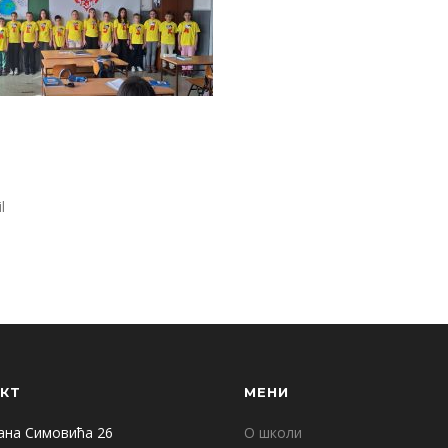
l
КТ
МЕНИ
ана Симовића 26
О школи