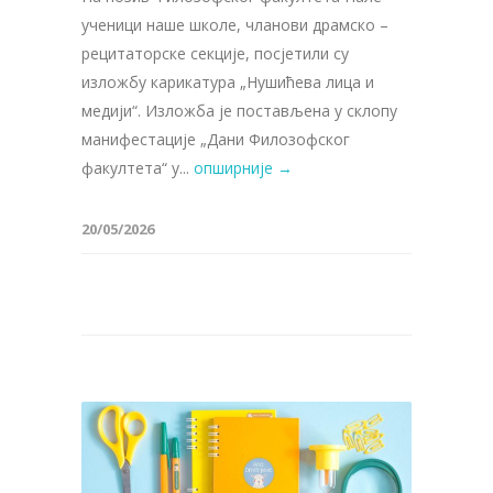
ученици наше школе, чланови драмско –
рецитаторске секције, посјетили су
изложбу карикатура „Нушићева лица и
медији“. Изложба је постављена у склопу
манифестације „Дани Филозофског
факултета“ у...
опширније →
20/05/2026