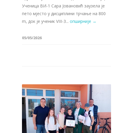
Ученица ВИ-1 Сара Јовановић заузела је
пето мјесто у дисциплини трчање на 800
m, док је ученик VIII-3...
опширније →
05/05/2026