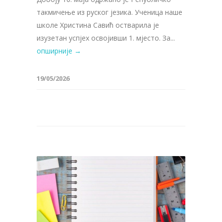
такмичење из руског језика. Ученица наше
школе Христина Савић остварила је
изузетан успјех освојивши 1. мјесто. За...
опширније →
19/05/2026