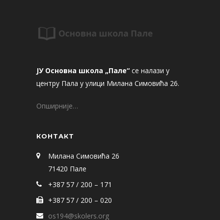
ЈУ Основна школа „Пале“
се налази у
центру Пала у улици Милана Симовића 26.
Опширније…
КОНТАКТ
Милана Симовића 26
71420 Пале
+387 57 / 200 – 171
+387 57 / 200 – 020
os194@skolers.org