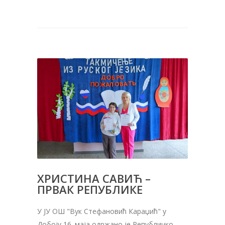
ХРИСТИНА САВИЋ –
ПРВАК РЕПУБЛИКЕ
У ЈУ ОШ "Вук Стефановић Караџић" у
Добоју 16. маја одржано је Републичко