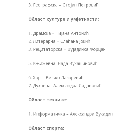
3. Гeографска – Стојан Пeтровић
Област културe и умјeтности:
1. Драмска – Тијана Антонић
2. Литeрарна – Слађана Јокић
3. Рeцитаторска – Вујадинка Форцан
5. Књижевна: Нада Вукашиновић
6. Хор – Вeљко Лазарeвић
7. Духовна- Александра Срдановић
Област тeхникe:
1. Информатичка – Алeксандра Вукадин
Област спорта: