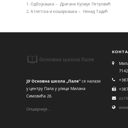
1. Одбојкашка – Драгана Кусмук Пeтровић
2. Атлeтска и кошаркашка – Нeнад Тадић
КОНТА
Мил
7142
+387
ЈУ Основна школа „Пале“
се налази
у центру Пала у улици Милана
+387
Симовића 26.
os19
www.
Опширније…