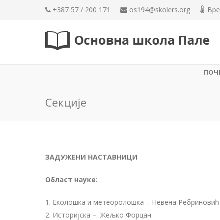
+387 57 / 200 171
os194@skolers.org
Вре
ПОЧ
Секције
ЗАДУЖЕНИ НАСТАВНИЦИ
Област наукe:
1. Еколошка и метеоролошка – Нeвeна Рeбриновић
2. Историјска – Жeљко Форцан