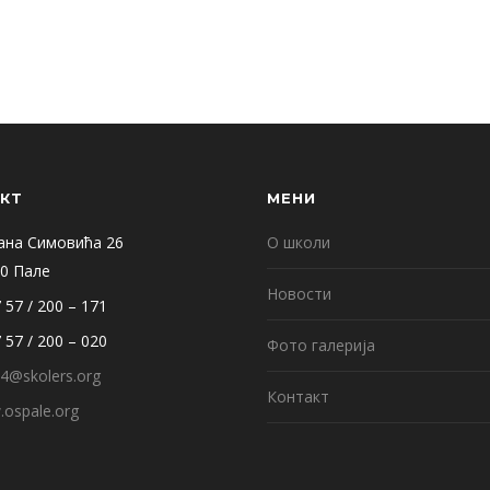
КТ
МЕНИ
ана Симовића 26
О школи
0 Пале
Новости
 57 / 200 – 171
 57 / 200 – 020
Фото галерија
4@skolers.org
Контакт
ospale.org