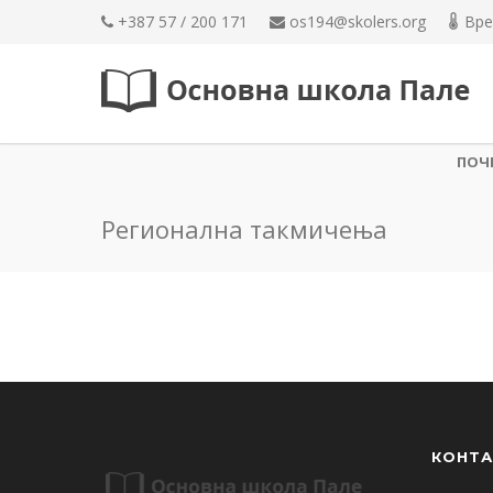
+387 57 / 200 171
os194@skolers.org
Вре
ПОЧ
Регионална такмичења
КОНТА