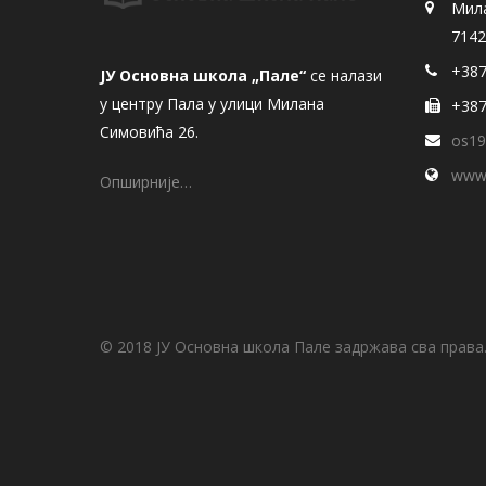
Мил
7142
+387
ЈУ Основна школа „Пале“
се налази
у центру Пала у улици Милана
+387
Симовића 26.
os19
www.
Опширније…
© 2018 ЈУ Основна школа Пале задржава сва права. 