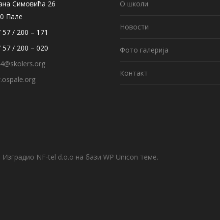
ана Симовића 26
О школи
0 Пале
Новости
 57 / 200 – 171
 57 / 200 – 020
Фото галерија
4@skolers.org
Контакт
ospale.org
Изградио NF-tel d.o.o на бази WP Unicon теме.