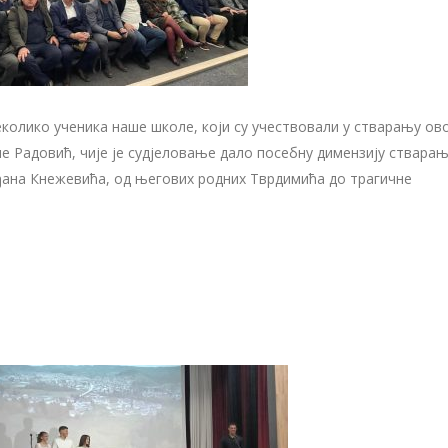
еколико ученика наше школе, који су учествовали у стварању ов
ле Радовић, чије је судјеловање дало посебну димензију ствара
ђана Кнежевића, од његових родних Тврдимића до трагичне