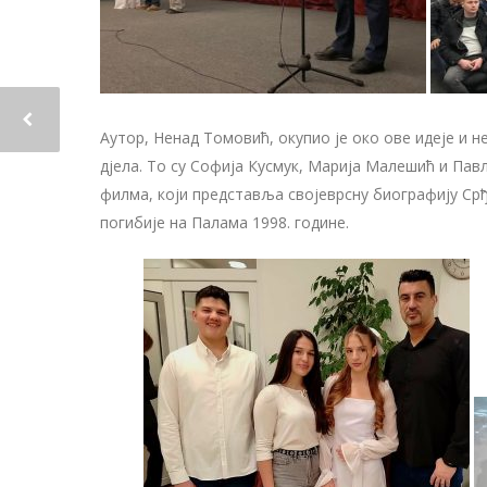
Аутор, Ненад Томовић, окупио је око ове идеје и н
дјела. То су Софија Кусмук, Марија Малешић и Пав
филма, који представља својеврсну биографију Ср
погибије на Палама 1998. године.