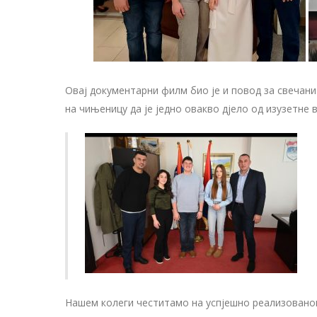
Овај документарни филм био је и повод за свечани
на чињеницу да је једно овакво дјело од изузетне 
Нашем колеги честитамо на успјешно реализованом