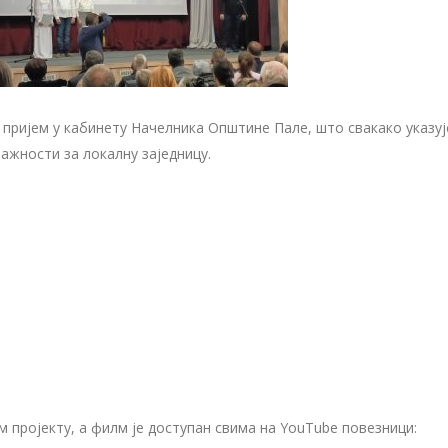
 пријем у кабинету Начелника Општине Пале, што свакако указуј
важности за локалну заједницу.
 пројекту, а филм је доступан свима на YouTube повезници: