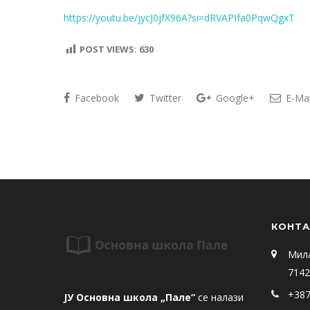
https://youtu.be/jycJ0jfX96A?si=dRVAPIfa0PqwQgxT
POST VIEWS:
630
Facebook
Twitter
Google+
E-Mai
КОНТА
Мил
7142
+387
ЈУ Основна школа „Пале“
се налази