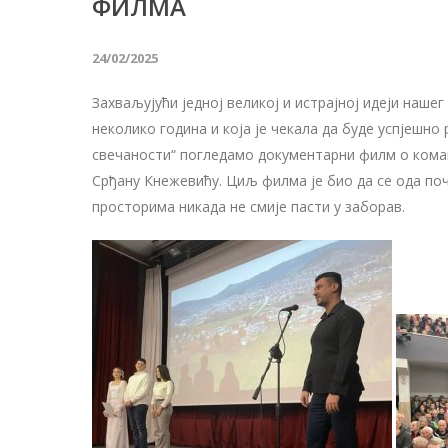
ФИЛМА
24/02/2025
Захваљујући једној великој и истрајној идеји нашег
неколико година и која је чекала да буде успјешно
свечаности“ погледамо документарни филм о коман
Срђану Кнежевићу. Циљ филма је био да се ода поч
просторима никада не смије пасти у заборав.