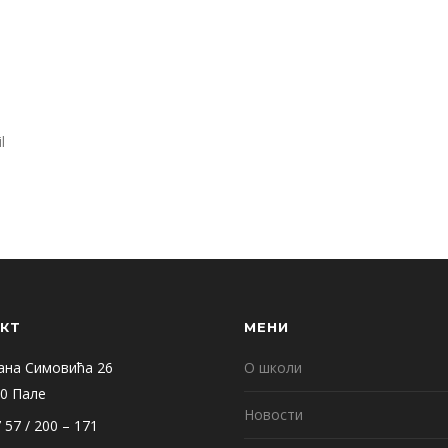
l
КТ
МЕНИ
ана Симовића 26
О школи
0 Пале
Новости
 57 / 200 – 171