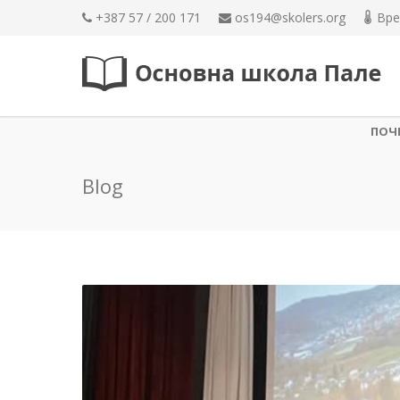
+387 57 / 200 171
os194@skolers.org
Вре
ПОЧ
Blog