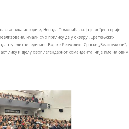
 наставника историје, Ненада Томовића, која је рођена прије
 реализована, имали смо прилику да у оквиру „Сретењских
данту елитне јединице Војске Републике Српске „Бели вукови“,
аст лику и дјелу овог легендарног команданта, чије име на овим