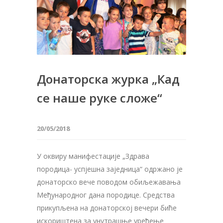
Донаторска журка „Кад
се наше руке сложе“
20/05/2018
У оквиру манифестације „Здрава
породица- успјешна заједница“ одржано је
донаторско вече поводом обиљежавања
Међународног дана породице. Средства
прикупљена на донаторској вечери биће
искориштена за унутрашње уређење