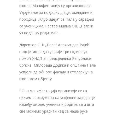
школе. Манифестацију су организовали
Удружење за подршку дјеце, омладине и
породице „Клуб идеја“ са Пала у сарадњи
са ученицима, наставницима ОШ „Пале“и
уз подршку родитеља.
Директор ОШ „Пале“ Александар Рајић
подсјетио је да су прије три године уз
помоћ УНДП-а, предсједника Републике
Српске Милорада Додика и општине Пале
успјели да обнове фасаду и столарију на
школском објекту.
“ Ова манифестација организује се са
циљем заокруживања успјешне заједнице
између школе, ученика и родитеља и шта
све можемо урадити кад се наше руке