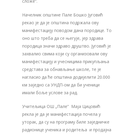
сложе“.
Начелник општине Пале Бошко Југовић
рекао је да је општина подржала ову
манифестацију поводом дана породице. То
оно што треба да се његује, јер здрава
породица значи здраво друштво. Југовић је
захвалио свима који су организовали ову
манифестацију и учесницима прикупљања
средстава за обнављање школе, те је
нагласио да ће општина додијелити 20.000
км заједно са УНДП-ом да би ученици
имали боље услове за рад.
Учитељица ОШ „Пале“ Маја Цицовић
рекла је да је манифестација почела у
уторак, да су на програму биле заједничке
радионице ученика и родитеља и продајна