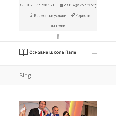
+387 57 / 200 171
os194@skolers.org
Временски услови
Корисни
линкови
Blog