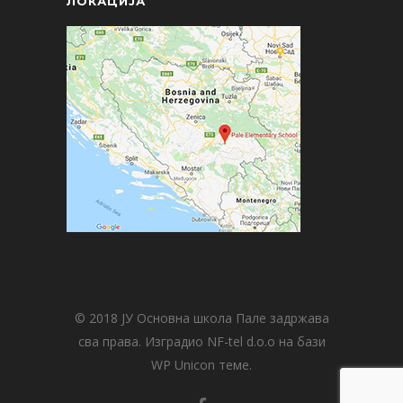
ЛОКАЦИЈА
© 2018 ЈУ Основна школа Пале задржава
сва права. Изградио NF-tel d.o.o на бази
WP Unicon теме.