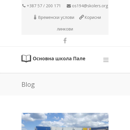
+387 57 / 200 171
os194@skolers.org
Временски услови
Корисни
линкови
Blog