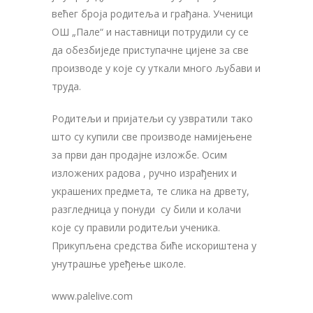
већег броја родитеља и грађана. Ученици
ОШ „Пале“ и наставници потрудили су се
да обезбиједе приступачне цијене за све
производе у које су уткали много љубави и
труда.
Родитељи и пријатељи су узвратили тако
што су купили све производе намијењене
за први дан продајне изложбе. Осим
изложених радова , ручно израђених и
украшених предмета, те слика на дрвету,
разгледница у понуди су били и колачи
које су правили родитељи ученика.
Прикупљена средства биће искориштена у
унутрашње уређење школе.
www.palelive.com