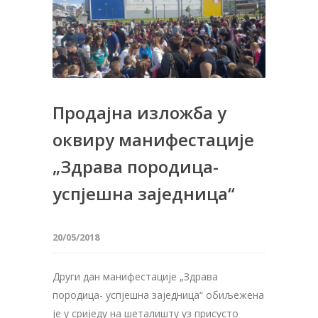
Продајна изложба у
оквиру манифестације
„Здрава породица-
успјешна заједница“
20/05/2018
Други дан манифестације „Здрава
породица- успјешна заједница“ обиљежена
је у сриједу на шеталишту уз присусто