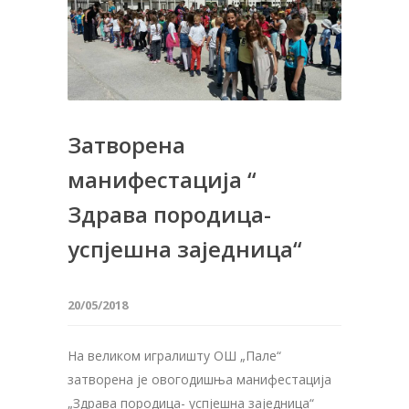
Затворена
манифестација “
Здрава породица-
успјешна заједница“
20/05/2018
На великом игралишту ОШ „Пале“
затворена је овогодишња манифестација
„Здрава породица- успјешна заједница“