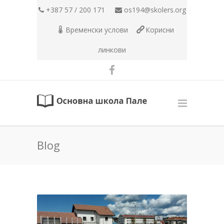
+387 57 / 200 171
os194@skolers.org
Временски услови
Корисни
линкови
Blog