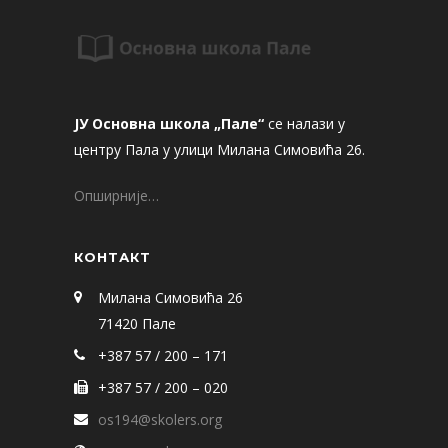
ЈУ Основна школа „Пале“
се налази у
центру Пала у улици Милана Симовића 26.
Опширније…
КОНТАКТ
Милана Симовића 26
71420 Пале
+387 57 / 200 – 171
+387 57 / 200 – 020
os194@skolers.org