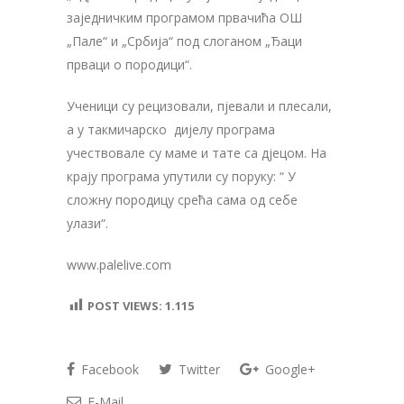
заједничким програмом првачића ОШ
„Пале“ и „Србија“ под слоганом „Ђаци
прваци о породици“.
Ученици су рецизовали, пјевали и плесали,
а у такмичарско дијелу програма
учествовале су маме и тате са дјецом. На
крају програма упутили су поруку: “ У
сложну породицу срећа сама од себе
улази“.
www.palelive.com
POST VIEWS:
1.115
Facebook
Twitter
Google+
E-Mail