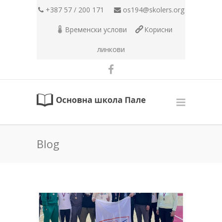
+387 57 / 200 171
os194@skolers.org
Временски услови
Корисни
линкови
Blog