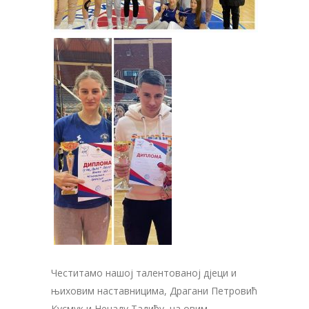
Честитамо нашој талентованој дјеци и
њиховим наставницима, Драгани Петровић
Кусмук и Ненаду Тадићу, на овим