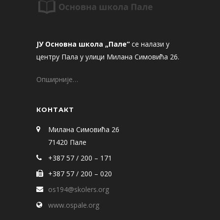
ЈУ Основна школа „Пале“
се налази у
центру Пала у улици Милана Симовића 26.
Опширније…
КОНТАКТ
Милана Симовића 26
71420 Пале
+387 57 / 200 – 171
+387 57 / 200 – 020
os194@skolers.org
www.ospale.org