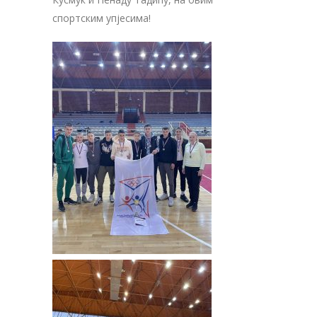
спортским упјесима!