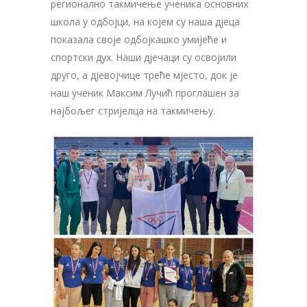
регионално такмичење ученика основних
школа у одбојци, на којем су наша дјеца
показала своје одбојкашко умијеће и
спортски дух. Наши дјечаци су освојили
друго, а дјевојчице треће мјесто, док је
наш ученик Максим Лучић проглашен за
најбољег стријелца на такмичењу.