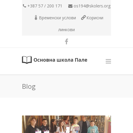
+387 57 / 200 171
os194@skolers.org
Временски услови
Корисни
линкови
Blog