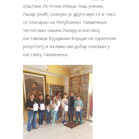
општине Источна Илиџа. Наш ученик,
Лазар Јокић, освојио је друго мјесто и тако
се пласирао на Републичко такмичење.
Честитамо нашем Лазару и његовој
наставници Вујадинки Форцан на одличном
резултату и желимо им добар пласман у
наставку такмичења.