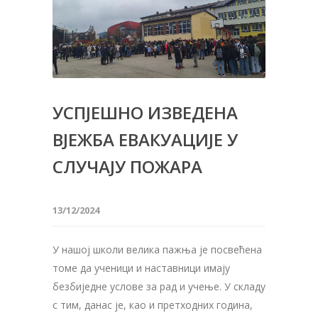
УСПЈЕШНО ИЗВЕДЕНА
ВЈЕЖБА ЕВАКУАЦИЈЕ У
СЛУЧАЈУ ПОЖАРА
13/12/2024
У нашој школи велика пажња је посвећена
томе да ученици и наставници имају
безбиједне услове за рад и учење. У складу
с тим, данас је, као и претходних година,