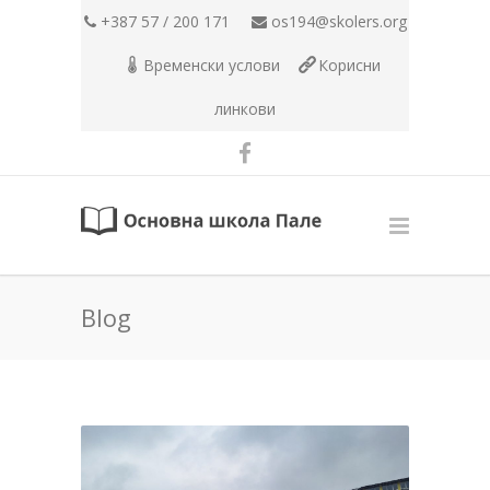
+387 57 / 200 171
os194@skolers.org
Временски услови
Корисни
линкови
Blog