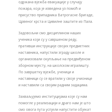
одржана вјежба евакуације у случају
пожара, која је изведена уз помоћ и
присуство припадника Ватрогасне бригаде,
Црвеног крста и Цивилне заштите из Пала.
Задовољни смо дисциплином наших
ученика који су у савршеном реду,
пративши инструкције својих предметних
наставника, напустили зграду школе и
организовали окупљање на предвиђеном
зборном мјесту, на школском игралишту.
По завршетку вјежбе, ученици и
наставници су се вратили у своје учионице
и наставили са својим радним задацима.
Захваљујемо институцијама које су нам
помогле у реализацији и драго нам је што
смо овога пута успјели напустити објекат