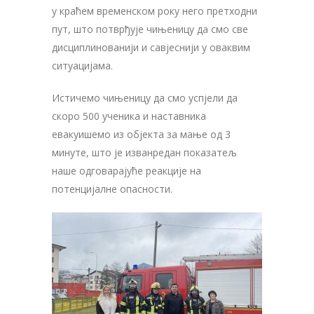
у краћем временском року него претходни
пут, што потврђује чињеницу да смо све
дисциплинованији и савјеснији у оваквим
ситуацијама.
Истичемо чињеницу да смо успјели да
скоро 500 ученика и наставника
евакуишемо из објекта за мање од 3
минуте, што је изванредан показатељ
наше одговарајуће реакције на
потенцијалне опасности.