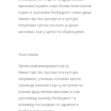
мрежама појавио нови бесмислени изазов
којим се угрожава безбједност наше дјеце,
Министарство просвјете и културе
Републике Српске послало је допис
школама, који у цјелости објављујемо:
Поштовани,
Према информацијама које је
Министарство просвјете и културе
запримило, ученици основних школа
спроводе изазове који су актуелни на
разним друштвеним мрежама а који
угрожавају њихову безбједност и
изазивају посљедице по здравље и
безбједност ученика.