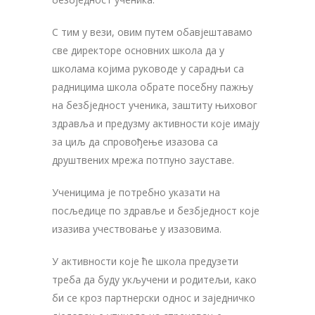
С тим у вези, овим путем обавјештавамо
све директоре основних школа да у
школама којима руководе у сарадњи са
радницима школа обрате посебну пажњу
на безбједност ученика, заштиту њиховог
здравља и предузму активности које имају
за циљ да спровођење изазова са
друштвених мрежа потпуно зауставе.
Ученицима је потребно указати на
посљедице по здравље и безбједност које
изазива учествовање у изазовима.
У активности које ће школа предузети
треба да буду укључени и родитељи, како
би се кроз партнерски однос и заједничко