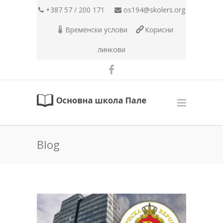
+387 57 / 200 171
os194@skolers.org
Временски услови
Корисни
линкови
Blog