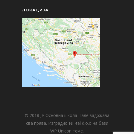
ЛОКАЦИЈА
© 2018 ЈУ Основна школа Пале задржава
сва права. Изградио NF-tel d.o.o на бази
WP Unicon теме.