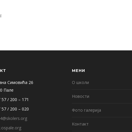
l
КТ
МЕНИ
ана Симовића 26
О школи
0 Пале
Новости
 57 / 200 – 171
 57 / 200 – 020
Фото галерија
4@skolers.org
Контакт
ospale.org