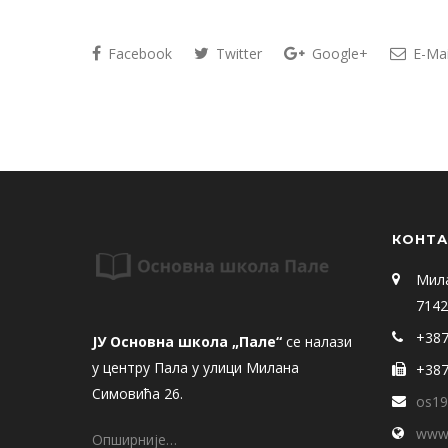
Facebook
Twitter
Google+
E-Mai
КОНТА
Мил
7142
+387
ЈУ Основна школа „Пале“
се налази
у центру Пала у улици Милана
+387
Симовића 26.
os19
www.
Опширније…