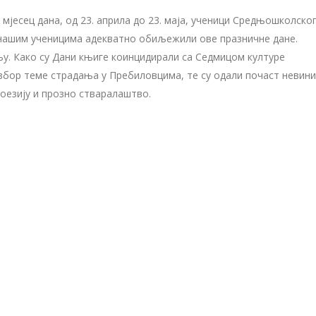
 мјесец дана, од 23. априла до 23. маја, ученици Средњошколско
а нашим ученицима адекватно обиљежили ове празничне дане.
ењу. Како су Дани књиге коинцидирали са Седмицом културе
избор теме страдања у Пребиловцима, те су одали почаст невин
поезију и прозно стваралаштво.