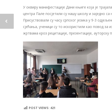
У оквиру манифестације Дани књиге која је трајала
центра Пале посјетили су нашу школу и заједно с
Присуствовали су часу српског језика у 9-3 одјељ
сјећања, ученици су то искористили као повод за 
жртвама кроз рецитације, презентације, ауторску 
POST VIEWS:
421