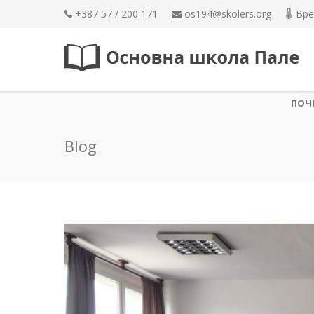
+387 57 / 200 171
os194@skolers.org
Вре
ПОЧ
Blog