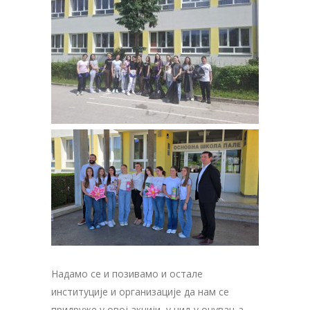
Надамо се и позивамо и остале
институције и организације да нам се
придруже у овој акцији, у циљу очувања