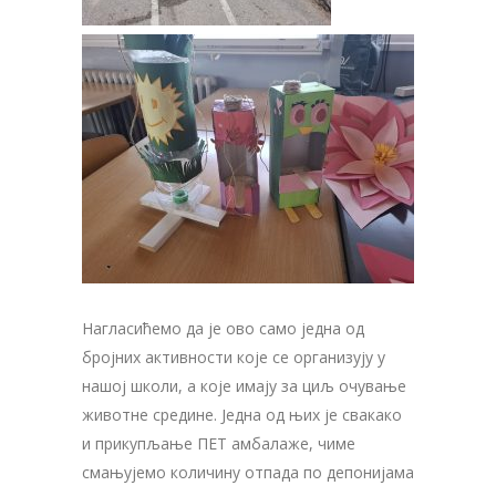
Нагласићемо да је ово само једна од
бројних активности које се организују у
нашој школи, а које имају за циљ очување
животне средине. Једна од њих је свакако
и прикупљање ПЕТ амбалаже, чиме
смањујемо количину отпада по депонијама