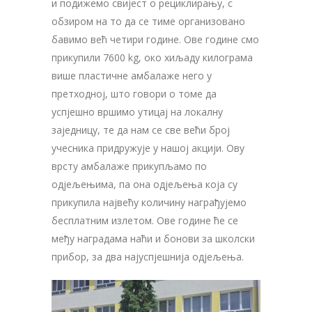
и подижемо свијест о рециклирању, с
обзиром на то да се тиме организовано
бавимо већ четири године. Ове године смо
прикупили 7600 kg, око хиљаду килограма
више пластичне амбалаже него у
претходној, што говори о томе да
успјешно вршимо утицај на локалну
заједницу, те да нам се све већи број
учесника придружује у нашој акцији. Ову
врсту амбалаже прикупљамо по
одјељењима, па она одјељења која су
прикупила највећу количину награђујемо
бесплатним излетом. Ове године ће се
међу наградама наћи и бонови за школски
прибор, за два најуспјешнија одјељења.