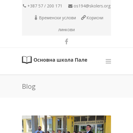
+387 57 / 200 171
os194@skolers.org
Временски услови
Корисни
линкови
Blog