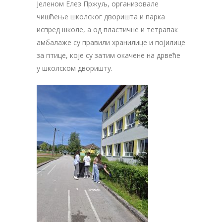
Јеленом Елез Пржуљ, организовале
чишћење школског дворишта и парка
испред школе, а од пластичне и тетрапак
амбалаже су правили хранилице и појилице
за птице, које су затим окачене на дрвеће
у школском дворишту.