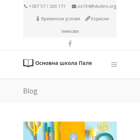
+387 57 / 200 171
os194@skolers.org
Временски услови
Корисни
линкови
Blog