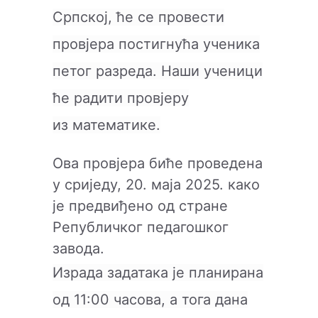
Српској, ће се провести
провјера постигнућа ученика
петог разредa.
Наши ученици
ће радити провјеру
из
математике
.
Ова провјера биће проведена
у сриједу, 20. маја 2025. како
је предвиђено од стране
Републичког педагошког
завода.
Израда задатака је планирана
од 11:00 часова, а тога дана