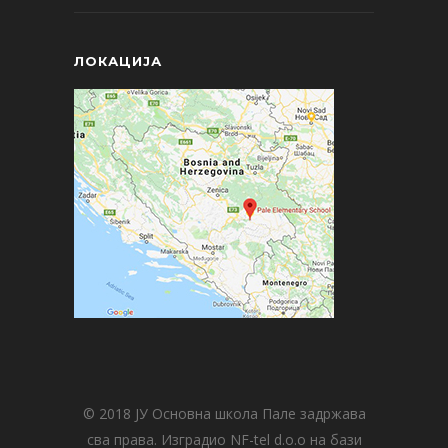
ЛОКАЦИЈА
© 2018 ЈУ Основна школа Пале задржава
сва права. Изградио NF-tel d.o.o на бази