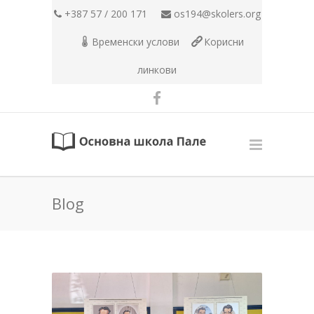
+387 57 / 200 171
os194@skolers.org
Временски услови
Корисни
линкови
Blog