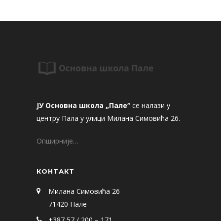
ЈУ Основна школа „Пале“
се налази у
центру Пала у улици Милана Симовића 26.
Опширније…
КОНТАКТ
Милана Симовића 26
71420 Пале
+387 57 / 200 – 171