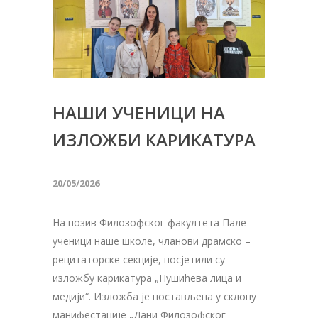
НАШИ УЧЕНИЦИ НА
ИЗЛОЖБИ КАРИКАТУРА
20/05/2026
На позив Филозофског факултета Пале
ученици наше школе, чланови драмско –
рецитаторске секције, посјетили су
изложбу карикатура „Нушићева лица и
медији“. Изложба је постављена у склопу
манифестације „Дани Филозофског