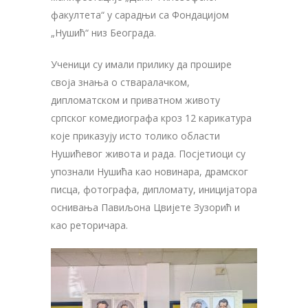
факултета“ у сарадњи са Фондацијом
„Нушић“ низ Београда.
Ученици су имали прилику да прошире
своја знања о стваралачком,
дипломатском и приватном животу
српског комедиографа кроз 12 карикатура
које приказују исто толико области
Нушићевог живота и рада. Посјетиоци су
упознали Нушића као новинара, драмског
писца, фотографа, дипломату, иницијатора
оснивања Павиљона Цвијете Зузорић и
као реторичара.