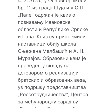
4.12.2025., y Основној школи
бр. 11 из града Шуја и у ОШ
„Пале“ одржан је квиз о
познавању Ивановске
области и Републике Српске
и Пала. Квиз су припремили
наставници обију школа
Сњежана Малбашић и А. Н.
Муравјов. Образовни квиз је
проведен у складу са
договором о реализацији
братских и образовних веза,
уз подршку представништва
„Россотрудничества“, Центра
за међународну сарадњу