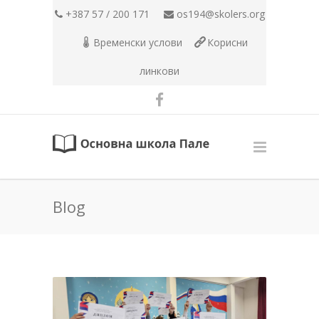
+387 57 / 200 171
os194@skolers.org
Временски услови
Корисни
линкови
Blog