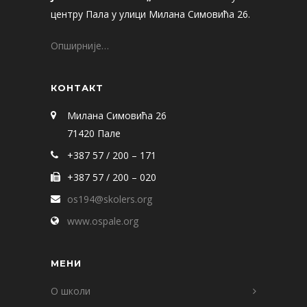
центру Пала у улици Милана Симовића 26.
Опширније…
КОНТАКТ
Милана Симовића 26
71420 Пале
+387 57 / 200 – 171
+387 57 / 200 – 020
os194@skolers.org
www.ospale.org
МЕНИ
О школи