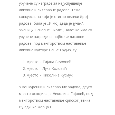
уручене су награде за најуспјешније
ликовне и литерарне радове. Тема
конкурса, на који је стигао велики број
радова, била је „И мој деда је јунак“.
Ученици Основне школе „Пале“ којима су
уручене награде за најбоље ликовне
радове, под менторством наставнице
ликовне културе Сање Грујић, су:
мјесто – Тијана Глуховић
мјесто – Лука Коловић
мјесто – Николина Кусмук
У конкуренцији литерарних радова, друго
мјесто освојила је Николина Гајовић, под
менторством наставнице српског језика
Вујадинке Форцан.