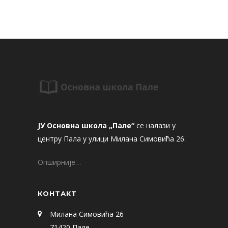
ЈУ Основна школа „Пале“
се налази у
центру Пала у улици Милана Симовића 26.
Опширније…
КОНТАКТ
Милана Симовића 26
71420 Пале