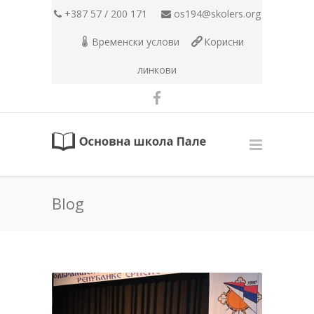
+387 57 / 200 171
os194@skolers.org
Временски услови
Корисни
линкови
Blog