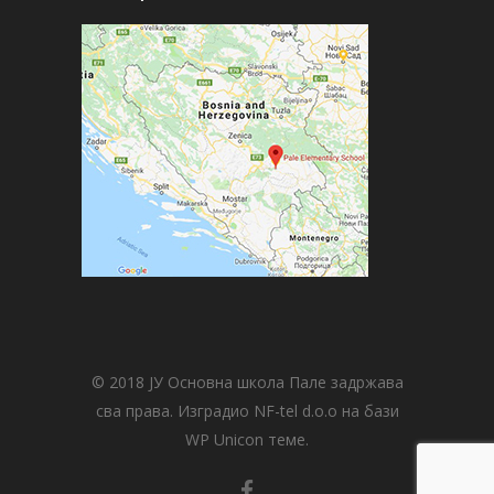
© 2018 ЈУ Основна школа Пале задржава
сва права. Изградио NF-tel d.o.o на бази
WP Unicon теме.