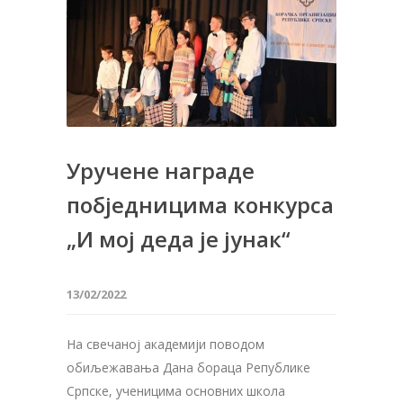
Уручене награде
побједницима конкурса
„И мој деда је јунак“
13/02/2022
На свечаној академији поводом
обиљежавања Дана бораца Републике
Српске, ученицима основних школа