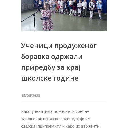
Ученици продуженог
боравка одржали
приредбу за крај
школске године
15/06/2023
Како ученицима пожељети срећан
завршетак школске године, који им
садржај припремити и како их забавити,