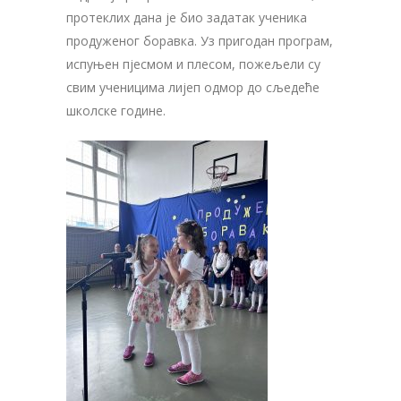
протеклих дана је био задатак ученика
продуженог боравка. Уз пригодан програм,
испуњен пјесмом и плесом, пожељели су
свим ученицима лијеп одмор до сљедеће
школске године.