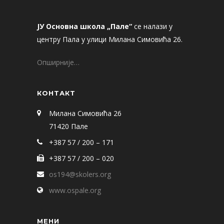
ЈУ Основна школа „Пале“
се налази у
центру Пала у улици Милана Симовића 26.
Опширније…
КОНТАКТ
Милана Симовића 26
71420 Пале
+387 57 / 200 – 171
+387 57 / 200 – 020
os194@skolers.org
www.ospale.org
МЕНИ