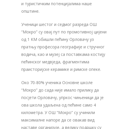
и туристичким потенцијалима наше
општине.
Ученици шестог и седмог разреда ОШ
“Мокро” су овај пут по промотивној цијени
од 1 КМ обишли пећину Орловачу уз
пратњу професора географије и стручног
водича, као и музеј са поставкама костију
пећинског медвједа, фрагментима
праисторијске керамике и римске опеке.
Око 70-80% ученика Основне школе
“Мокро” до сада није имало прилику да
посјети Орловачу, упркос чињеници да је
ова школа удаљена од пећине само 4
километра. У ОШ “Мокро” су учинили
максималне напоре да се овакав вид
наставе организује, а велику подршку су