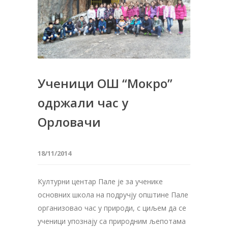
Ученици ОШ “Мокро”
одржали час у
Орловачи
18/11/2014
Културни центар Пале је за ученике
основних школа на подручју општине Пале
организовао час у природи, с циљем да се
ученици упознају са природним љепотама