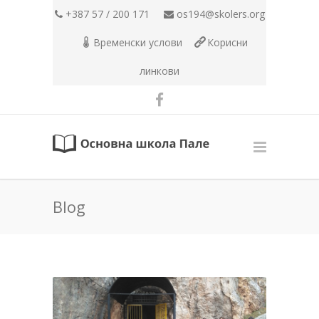
+387 57 / 200 171
os194@skolers.org
Временски услови
Корисни
линкови
Blog