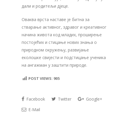
дали и родитељи дјеце.
Оваква врста наставе је битна за
стварање активног, здравог и креативног
начина живота код младих, проширење
постојећих и стицање нових знања о
природном окружењу, развијање
еколошке свијести и подстицање ученика
на ангажман у заштити природе.
POST VIEWS:
905
Facebook
Twitter
Google+
E-Mail