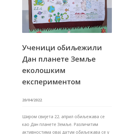
Ученици обиљежили
Дан планете Земље
еколошким
експериментом
20/04/2022
Широм свијета 22. април обиљежава се
као Дан планете Земље. Различитим
активностима овај датум обиљежава се у