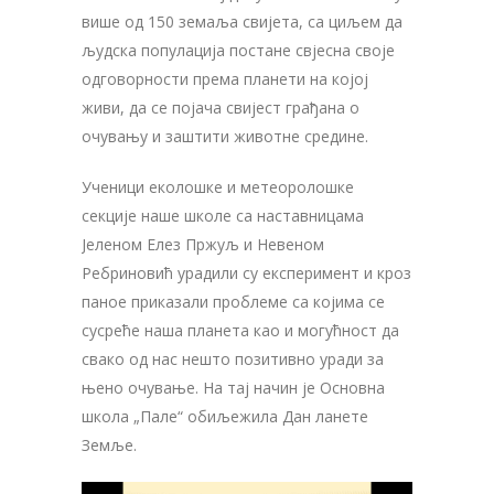
више од 150 земаља свијета, са циљем да
људска популација постане свјесна своје
одговорности према планети на којој
живи, да се појача свијест грађана о
очувању и заштити животне средине.
Ученици еколошке и метеоролошке
секције наше школе са наставницама
Јеленом Елез Пржуљ и Невеном
Ребриновић урадили су експеримент и кроз
паное приказали проблеме са којима се
сусреће наша планета као и могућност да
свако од нас нешто позитивно уради за
њено очување. На тај начин је Основна
школа „Пале“ обиљежила Дан ланете
Земље.