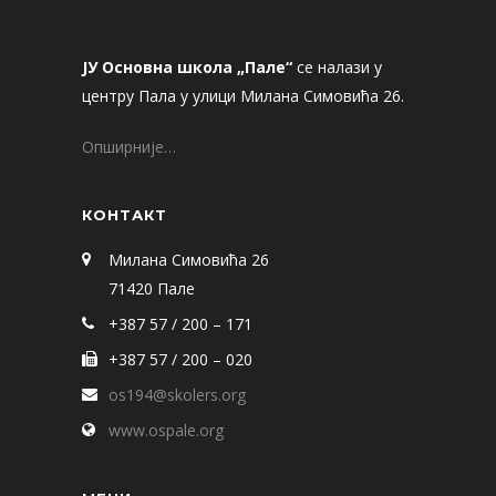
ЈУ Основна школа „Пале“
се налази у
центру Пала у улици Милана Симовића 26.
Опширније…
КОНТАКТ
Милана Симовића 26
71420 Пале
+387 57 / 200 – 171
+387 57 / 200 – 020
os194@skolers.org
www.ospale.org