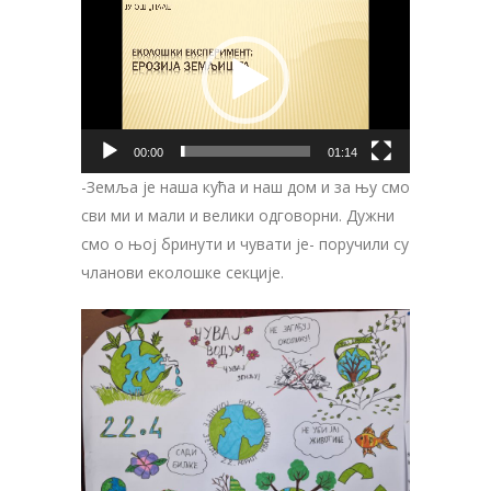
Прегледач
видео
записа
00:00
01:14
-Земља је наша кућа и наш дом и за њу смо
сви ми и мали и велики одговорни. Дужни
смо о њој бринути и чувати је- поручили су
чланови еколошке секције.