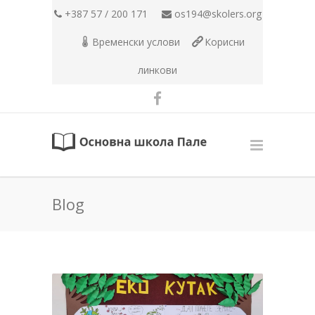
+387 57 / 200 171
os194@skolers.org
Временски услови
Корисни
линкови
Blog