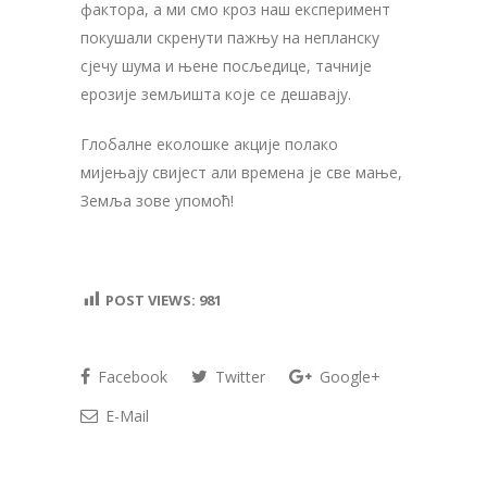
фактора, а ми смо кроз наш експеримент
покушали скренути пажњу на непланску
сјечу шума и њене посљедице, тачније
ерозије земљишта које се дешавају.
Глобалне еколошке акције полако
мијењају свијест али времена је све мање,
Земља зове упомоћ!
POST VIEWS:
981
Facebook
Twitter
Google+
E-Mail