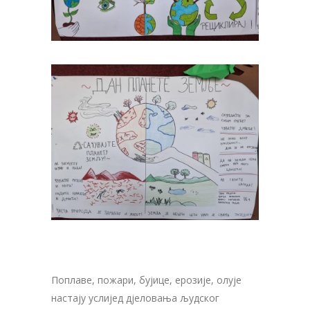
Поплаве, пожари, бујице, ерозије, олује
настају услијед дјеловања људског