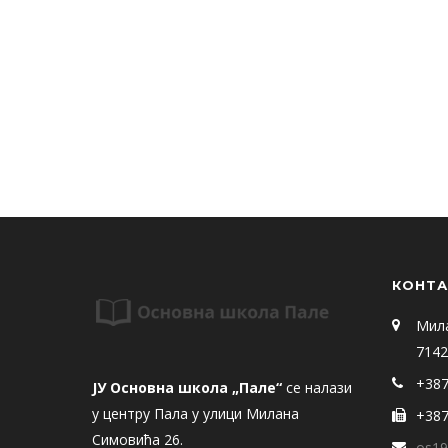
КОНТА
Мил
7142
+387
ЈУ Основна школа „Пале“
се налази
у центру Пала у улици Милана
+387
Симовића 26.
os19