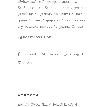
„Бубамара“ те Полицијска управа за
безбједност саобраћаја Пале и Удружење
„Клуб идеје“, уз подршку Општине Пале,
града Источно Сарајево и Министарства
унутрашњих послова Републике Српске.
POST VIEWS:
1.043
Facebook
Twitter
Google+
E-Mail
НОВОСТИ
ДАНИ ПОРОДИЦЕ У НАШОЈ ШКОЛИ