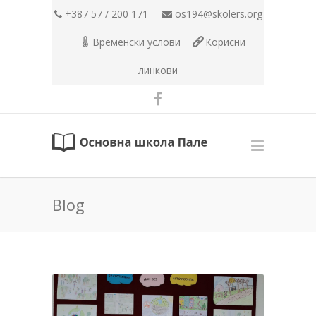
+387 57 / 200 171
os194@skolers.org
Временски услови
Корисни
линкови
Blog