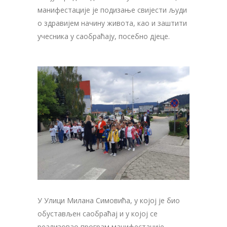
манифестације је подизање свијести људи
о здравијем начину живота, као и заштити
учесника у саобраћају, посебно дјеце.
У Улици Милана Симовића, у којој је био
обустављен саобраћај и у којој се
реализовао програм манифестације,