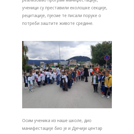
ученици су преставили еколошке секције,
рецитације, пјесме те писали поруке о
потреби заштите животе средине.
Осим ученика из наше школе, дио
манифестације био је и Дјечији центар