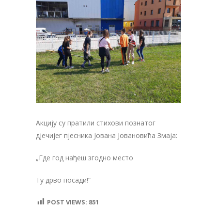
Акцију су пратили стихови познатог
дјечијег пјесника Јована Јовановића Змаја:
„Где год нађеш згодно место
Ту дрво посади!“
POST VIEWS:
851