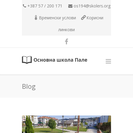
+387 57 / 200 171
os194@skolers.org
Временски услови
Корисни
линкови
Blog