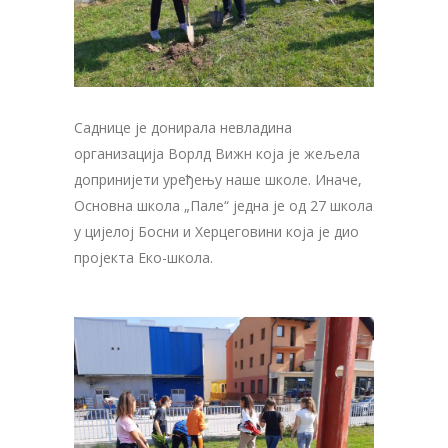
Саднице је донирала невладина
организација Ворлд Вижн која је жељела
допринијети уређењу наше школе. Иначе,
Основна школа „Пале“ једна је од 27 школа
у цијелој Босни и Херцеговини која је дио
пројекта Еко-школа.