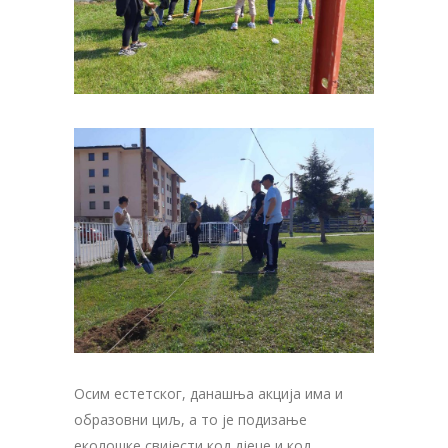
Осим естетског, данашња акција има и
образовни циљ, а то је подизање
еколошке свијести код дјеце и код