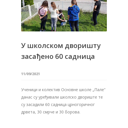
У школском дворишту
засађено 60 садница
11/09/2021
Ученици и колектив Основне школе „Пале“
данас су уређивали школско двориште те
су засадили 60 садница црногоричног
дрвета, 30 смрче и 30 борова.