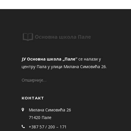
ЈУ Основна школа „Пале“
се налази у
центру Пала у улици Милана Симовића 26.
Опширније…
КОНТАКТ
Милана Симовића 26
71420 Пале
+387 57 / 200 – 171