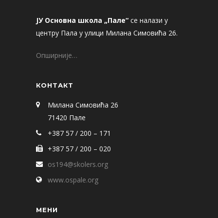
ЈУ Основна школа „Пале“
се налази у
центру Пала у улици Милана Симовића 26.
Опширније…
КОНТАКТ
Милана Симовића 26
71420 Пале
+387 57 / 200 – 171
+387 57 / 200 – 020
os194@skolers.org
www.ospale.org
МЕНИ