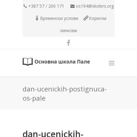
+387 57 / 200 171
os194@skolers.org
Временски услови
Корисни
линкови
dan-ucenickih-postignuca-
os-pale
dan-ucenickih-