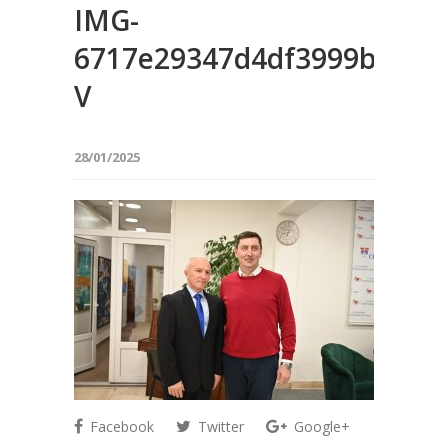
IMG-
6717e29347d4df3999b753d
V
28/01/2025
Facebook
Twitter
Google+