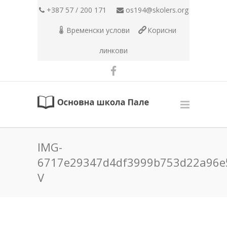
+387 57 / 200 171
os194@skolers.org
Временски услови
Корисни
линкови
IMG-
6717e29347d4df3999b753d22a96e
V