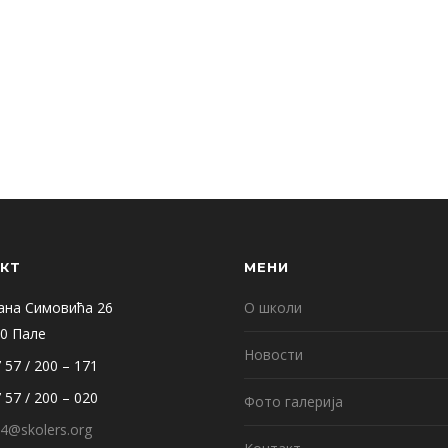
КТ
МЕНИ
ана Симовића 26
О школи
0 Пале
Новости
 57 / 200 – 171
 57 / 200 – 020
Фото галерија
4@skolers.org