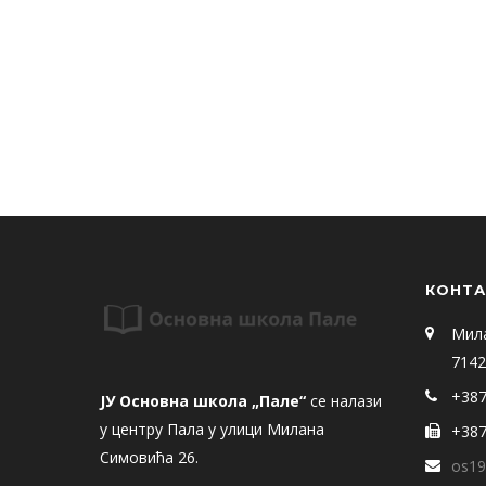
КОНТА
Мил
7142
+387
ЈУ Основна школа „Пале“
се налази
у центру Пала у улици Милана
+387
Симовића 26.
os19