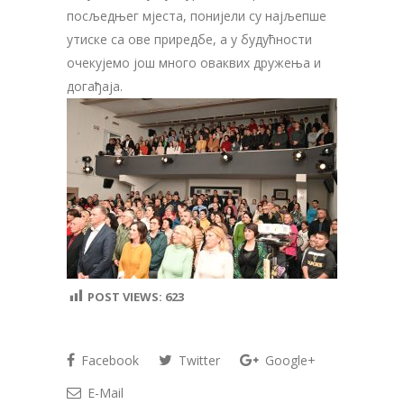
посљедњег мјеста, понијели су најљепше
утиске са ове приредбе, а у будућности
очекујемо још много оваквих дружења и
догађаја.
POST VIEWS:
623
Facebook
Twitter
Google+
E-Mail