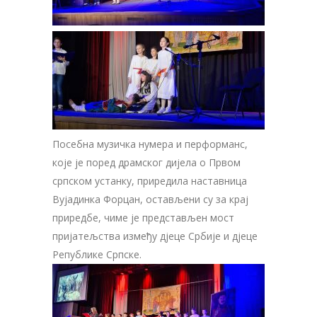
Посебна музичка нумера и перформанс,
које је поред драмског дијела о Првом
српском устанку, приредила наставница
Вујадинка Форцан, остављени су за крај
приредбе, чиме је представљен мост
пријатељства између д‌јеце Србије и д‌јеце
Републике Српске.