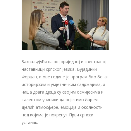
Захваљујући нашој вриједној и свестраној
наставници српског језика, Вујадинки
Форцан, и ове године је програм био богат
историјским и умјетничким садржајима, а
наша драга д‌јеца су својим осмијесима и
талентом учинили да осјетимо барем
д‌јелић атмосфере, емоција и околности
под којима је покренут Први српски
устанак.