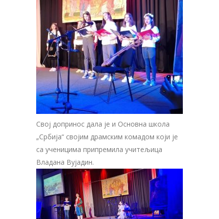
Свој допринос дала је и Основна школа
„Србија“ својим драмским комадом који је
са ученицима припремила учитељица
Владана Вујадин.