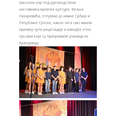
Школски хор под руководством
наставника музичке културе, Вељка
Лазаревића, отпјеваo је химне Србије и
Републике Српске, након чега смо имали
прилику чути рецитације и изведбе етно
пјесама које су припремили ученици из
Крагујевца.