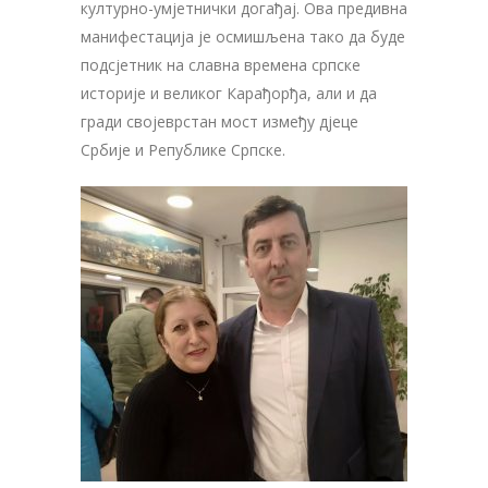
културно-умјетнички догађај. Ова предивна
манифестација је осмишљена тако да буде
подсјетник на славна времена српске
историје и великог Карађорђа, али и да
гради својеврстан мост између д‌јеце
Србије и Републике Српске.