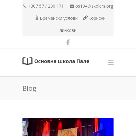
+387 57 / 200 171
os194@skolers.org
Временски услови
Корисни
линкови
Blog