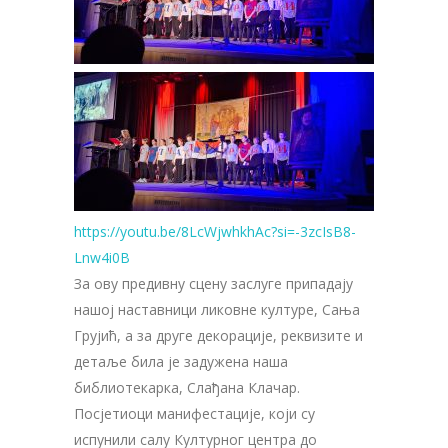
https://youtu.be/8LcWjwhkhAc?si=-3zcIsB8-
Lnw4i0B
За ову предивну сцену заслуге припадају
нашој наставници ликовне културе, Сања
Грујић, а за друге декорације, реквизите и
детаље била је задужена наша
библиотекарка, Слађана Клачар.
Посјетиоци манифестације, који су
испунили cалу Културног центра до