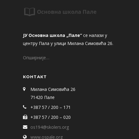
ЈУ Основна школа „Пале“
се налази у
центру Пала у улици Милана Симовића 26.
Опширније…
КОНТАКТ
Милана Симовића 26
71420 Пале
+387 57 / 200 – 171
+387 57 / 200 – 020
os194@skolers.org
www.ospale.org