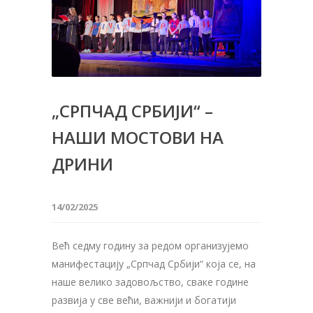
„СРПЧАД СРБИЈИ“ –
НАШИ МОСТОВИ НА
ДРИНИ
14/02/2025
Већ седму годину за редом организујемо
манифестацију „Српчад Србији“ која се, на
наше велико задовољство, сваке године
развија у све већи, важнији и богатији