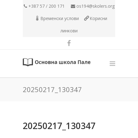
+387 57 / 200 171
os194@skolers.org
Временски услови
Корисни
линкови
20250217_130347
20250217_130347