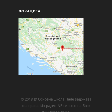
ЛОКАЦИЈА
© 2018 ЈУ Основна школа Пале задржава
сва права. Изградио NF-tel d.o.o на бази