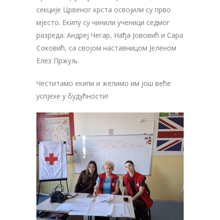
секције Црвеног крста освојили су прво
мјесто. Екипу су чинили ученици седмог
разреда: Андреј Чегар, Нађа Јововић и Сара
Соковић, са својом наставницом Јеленом
Елез Пржуљ.
Честитамо екипи и желимо им још веће
успјехе у будућности!