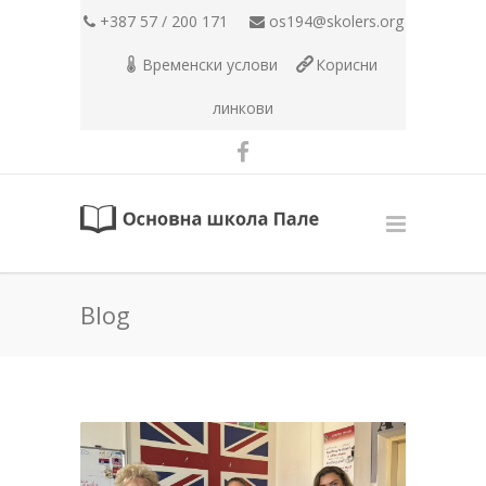
+387 57 / 200 171
os194@skolers.org
Временски услови
Корисни
линкови
Blog