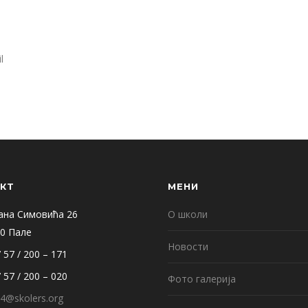
l
КТ
МЕНИ
ана Симовића 26
О школи
0 Пале
Новости
 57 / 200 – 171
 57 / 200 – 020
Фото галерија
4@skolers.org