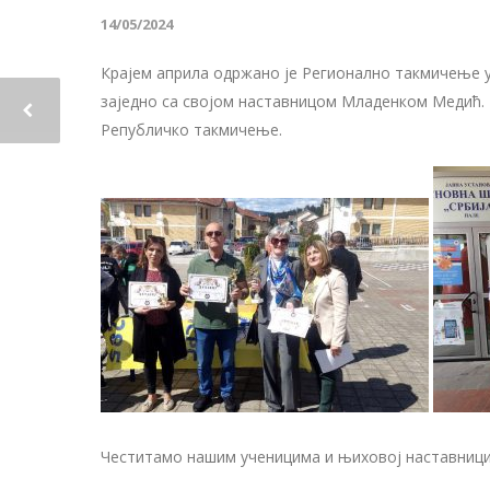
14/05/2024
Крајем априла одржано је Регионално такмичење у 
заједно са својом наставницом Младенком Медић. Т
Републичко такмичење.
Честитамо нашим ученицима и њиховој наставниц