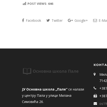
POST VIEWS:
646
Facebook
Twitter
Google+
E-Mai
КОНТА
Мил
7142
+387
ЈУ Основна школа „Пале“
се налази
у центру Пала у улици Милана
+387
Симовића 26.
os19