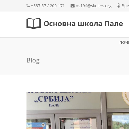
+387 57 / 200 171
os194@skolers.org
Вре
ПОЧ
Blog