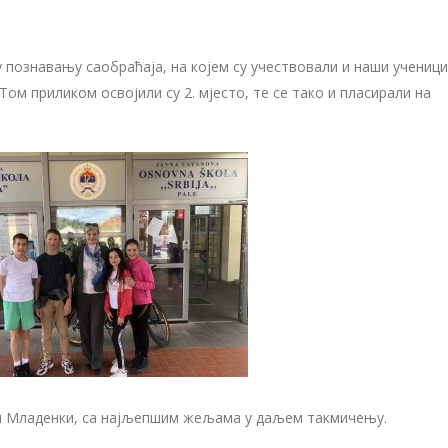
познавању саобраћаја, на којем су учествовали и наши ученици
ом приликом освојили су 2. мјесто, те се тако и пласирали на
и Младенки, са најљепшим жељама у даљем такмичењу.