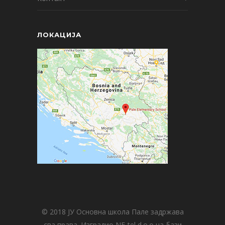
ЛОКАЦИЈА
© 2018 ЈУ Основна школа Пале задржава
сва права. Изградио NF-tel d.o.o на бази