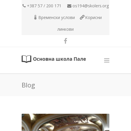
+387 57 / 200 171
os194@skolers.org
Временски услови
Корисни
линкови
Blog