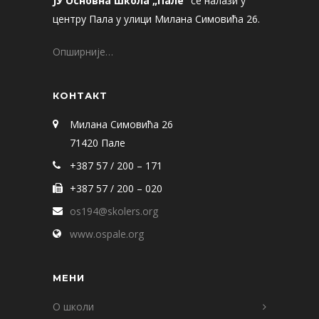
ЈУ Основна школа „Пале“
се налази у
центру Пала у улици Милана Симовића 26.
Опширније…
КОНТАКТ
Милана Симовића 26
71420 Пале
+387 57 / 200 – 171
+387 57 / 200 – 020
os194@skolers.org
www.ospale.org
МЕНИ
О школи