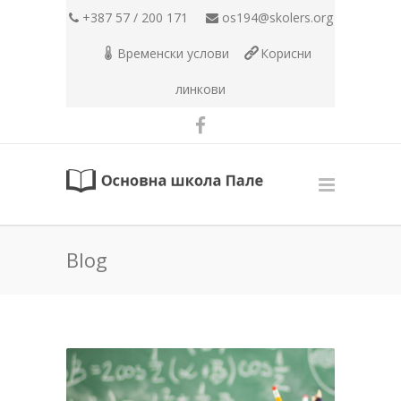
+387 57 / 200 171
os194@skolers.org
Временски услови
Корисни
линкови
Blog