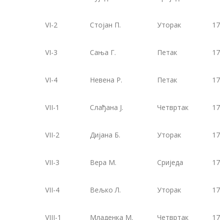
VI-2
Стојан П.
Уторак
17
VI-3
Сања Г.
Петак
17
VI-4
Невена Р.
Петак
17
VII-1
Слађана Ј.
Четвртак
17
VII-2
Дијана Б.
Уторак
17
VII-3
Вера М.
Сриједа
17
VII-4
Вељко Л.
Уторак
17
VIII-1
Младенка М.
Четвртак
17