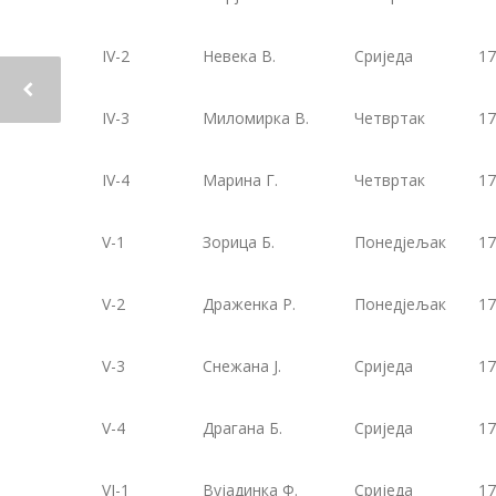
IV-2
Невека В.
Сриједа
17
IV-3
Миломирка В.
Четвртак
17
IV-4
Марина Г.
Четвртак
17
V-1
Зорица Б.
Понедјељак
17
V-2
Драженка Р.
Понедјељак
17
V-3
Снежана Ј.
Сриједа
17
V-4
Драгана Б.
Сриједа
17
VI-1
Вујадинка Ф.
Сриједа
17