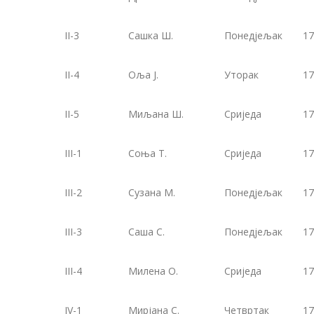
II-3
Сашка Ш.
Понедјељак
17
II-4
Оља Ј.
Уторак
17
II-5
Миљана Ш.
Сриједа
17
III-1
Соња Т.
Сриједа
17
III-2
Сузана М.
Понедјељак
17
III-3
Саша С.
Понедјељак
17
III-4
Милена О.
Сриједа
17
IV-1
Мирјана С.
Четвртак
17