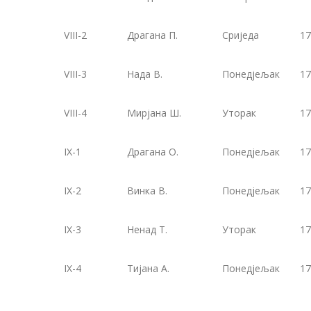
VIII-2
Драгана П.
Сриједа
17
VIII-3
Нада В.
Понедјељак
17
VIII-4
Мирјана Ш.
Уторак
17
IX-1
Драгана О.
Понедјељак
17
IX-2
Винка В.
Понедјељак
17
IX-3
Ненад Т.
Уторак
17
IX-4
Тијана А.
Понедјељак
17