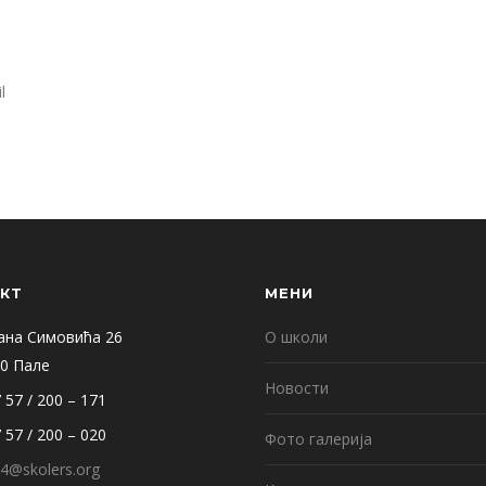
l
КТ
МЕНИ
ана Симовића 26
О школи
0 Пале
Новости
 57 / 200 – 171
 57 / 200 – 020
Фото галерија
4@skolers.org