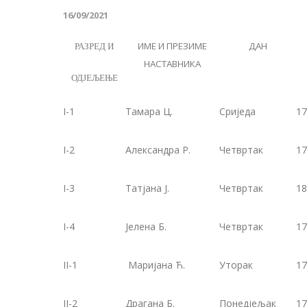
16/09/2021
ИМЕ И ПРЕЗИМЕ
ДАН
РАЗРЕД И
НАСТАВНИКА
ОДЈЕЉЕЊЕ
I-1
Тамара Ц.
Сриједа
17
I-2
Александра Р.
Четвртак
17
I-3
Tатјана Ј.
Четвртак
18
I-4
Јелена Б.
Четвртак
17
II-1
Маријана Ћ.
Уторак
17
II-2
Драгана Б.
Понедјељак
17