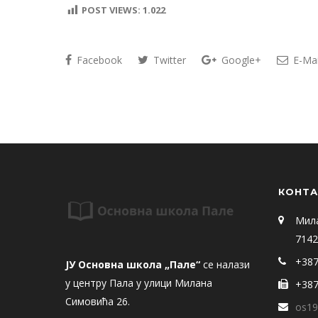
POST VIEWS:
1.022
Facebook
Twitter
Google+
E-Mai
КОНТА
Мил
7142
+387
ЈУ Основна школа „Пале“
се налази
у центру Пала у улици Милана
+387
Симовића 26.
os19