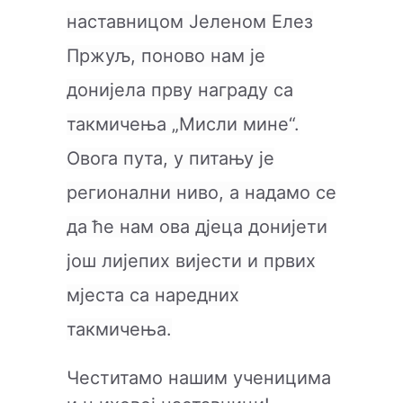
наставницом Јеленом Елез
Пржуљ, поново нам је
донијела прву награду cа
такмичењa „Мисли мине“.
Овога пута, у питању је
регионални ниво, а надамо се
да ће нам ова д‌јеца донијети
још лијепих вијести и првих
мјеста са наредних
такмичења.
Честитамо нашим ученицима