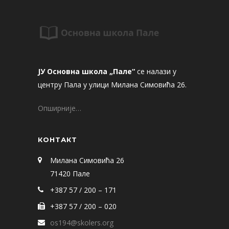
ЈУ Основна школа „Пале“
се налази у
центру Пала у улици Милана Симовића 26.
Опширније…
КОНТАКТ
Милана Симовића 26
71420 Пале
+387 57 / 200 – 171
+387 57 / 200 – 020
os194@skolers.org