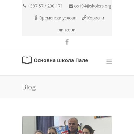
+387 57 / 200 171
os194@skolers.org
Временски услови
Корисни
линкови
Blog