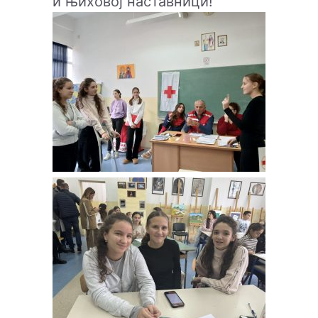
и њиховој наставници!