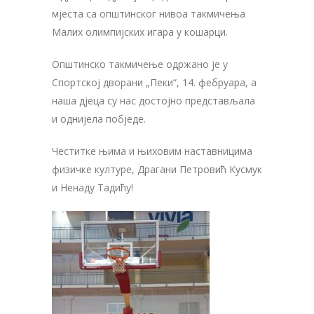
мјеста са општинског нивоа такмичења
Малих олимпијских игара у кошарци.
Општинско такмичење одржано је у
Спортској дворани „Пеки“, 14. фебруара, а
наша дјеца су нас достојно представљалa
и однијелa побједе.
Честитке њима и њиховим наставницима
физичке културе, Драгани Петровић Кусмук
и Ненаду Тадићу!