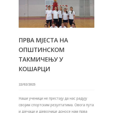
ПРВА МЈЕСТА НА
ОПШТИНСКОМ
ТАКМИЧЕЊУ У
КОШАРЦИ
22/02/2025
Наши ученици не престају да нас радују
својим спортским резултатима. Овога пута
и дјечаци и дјевојчице доносе нам прва