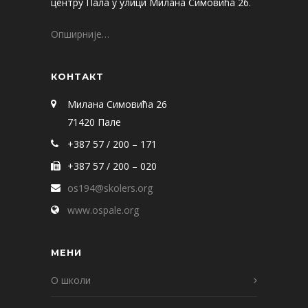
центру Пала у улици Милана Симовића 26.
Опширније…
КОНТАКТ
Милана Симовића 26
71420 Пале
+387 57 / 200 – 171
+387 57 / 200 – 020
os194@skolers.org
www.ospale.org
МЕНИ
О школи