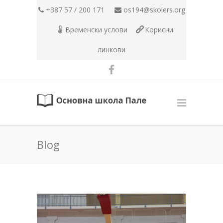
+387 57 / 200 171
os194@skolers.org
Временски услови
Корисни
линкови
Blog