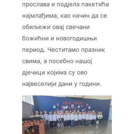
прослава и под‌јела пакетића
најмлађима, као начин да се
обиљежи овај свечани
божићни и новогодишњи
период. Честитамо празник
свима, а посебно нашој
д‌јечици којима су ово
највеселији дани у години.