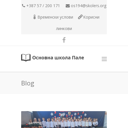
+387 57 / 200 171
os194@skolers.org
Временски услови
Корисни
линкови
Blog