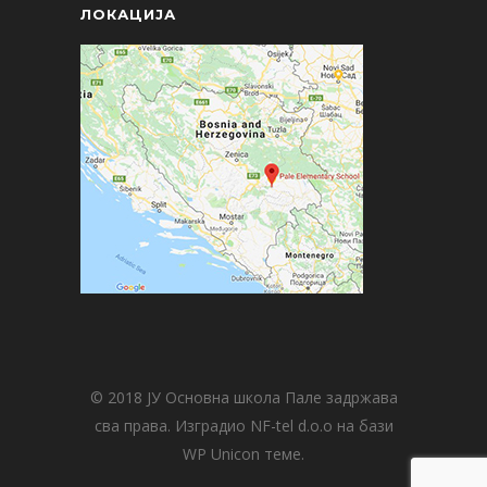
ЛОКАЦИЈА
© 2018 ЈУ Основна школа Пале задржава
сва права. Изградио NF-tel d.o.o на бази
WP Unicon теме.