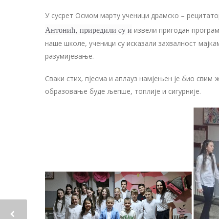
У сусрет Осмом марту ученици драмско – рецитато
Антонић,
приредили cy
и
извели пригодан програм 
наше школе, ученици су исказали захвалност мајка
разумијевање.
Сваки стих, пјесма и аплауз намјењен је био свим
образовање буде љепше, топлије и сигурније.