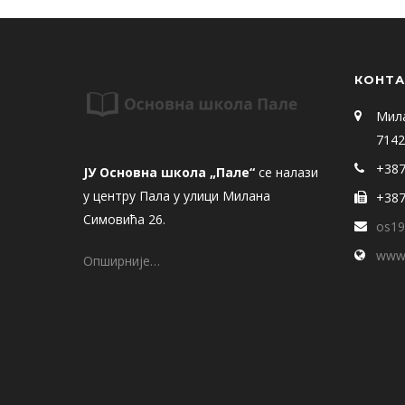
КОНТА
Мил
7142
+387
ЈУ Основна школа „Пале“
се налази
у центру Пала у улици Милана
+387
Симовића 26.
os19
www.
Опширније…
© 2018 ЈУ Основна школа Пале задржава сва права. 