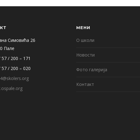
КТ
МЕНИ
ана Симовића 26
О школи
0 Пале
Новости
 57 / 200 – 171
 57 / 200 – 020
Фото галерија
4@skolers.org
Контакт
ospale.org
Изградио NF-tel d.o.o на бази WP Unicon теме.