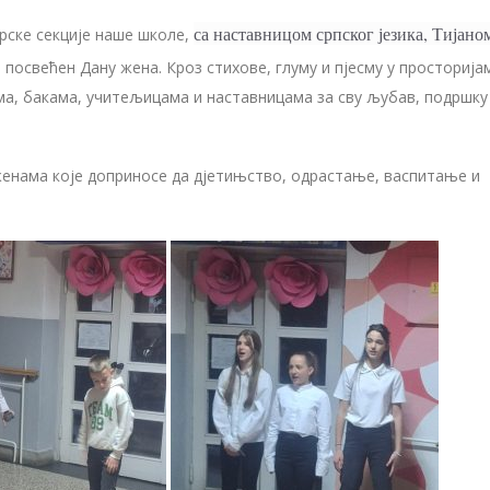
са наставницом српског језика, Тијано
рске секције наше школе,
посвећен Дану жена. Кроз стихове, глуму и пјесму у просторија
ма, бакама, учитељицама и наставницама за сву љубав, подршку
 женама које доприносе да дјетињство, одрастање, васпитање и