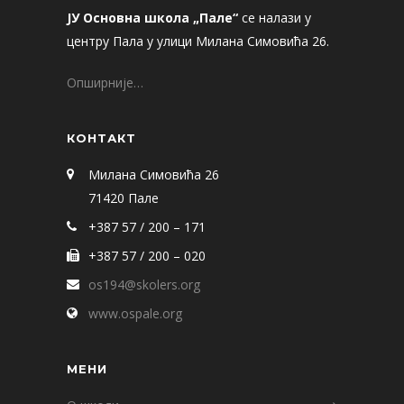
ЈУ Основна школа „Пале“
се налази у
центру Пала у улици Милана Симовића 26.
Опширније…
КОНТАКТ
Милана Симовића 26
71420 Пале
+387 57 / 200 – 171
+387 57 / 200 – 020
os194@skolers.org
www.ospale.org
МЕНИ