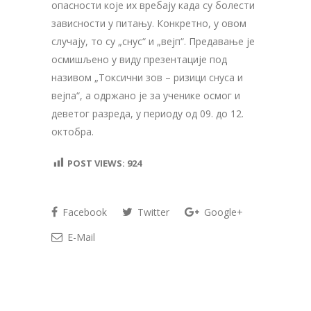
опасности које их вребају када су болести
зависности у питању. Конкретно, у овом
случају, то су „снус“ и „вејп“. Предавање је
осмишљено у виду презентације под
називом „Токсични зов – ризици снуса и
вејпа“, а одржано је за ученике осмог и
деветог разреда, у периоду од 09. до 12.
октобра.
POST VIEWS:
924
Facebook
Twitter
Google+
E-Mail