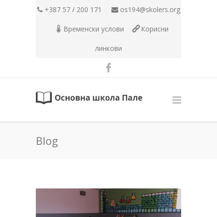
+387 57 / 200 171
os194@skolers.org
Временски услови
Корисни
линкови
Blog