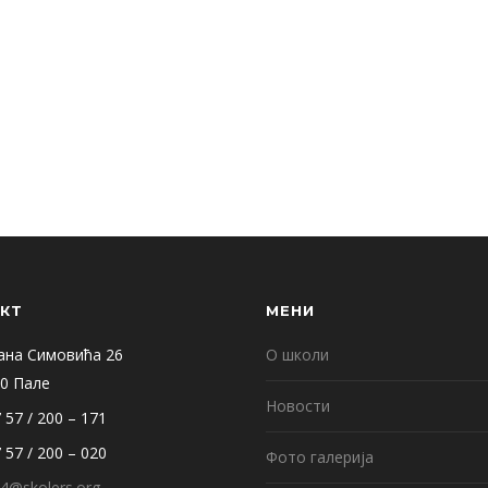
КТ
МЕНИ
ана Симовића 26
О школи
0 Пале
Новости
 57 / 200 – 171
 57 / 200 – 020
Фото галерија
4@skolers.org