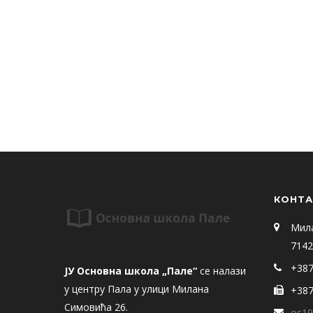
КОНТА
Мил
7142
+387
ЈУ Основна школа „Пале“
се налази
у центру Пала у улици Милана
+387
Симовића 26.
os19