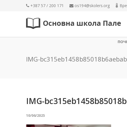
+387 57 / 200 171
os194@skolers.org
Вре
ПОЧ
IMG-bc315eb1458b85018b6aebab
IMG-bc315eb1458b85018b
10/06/2025