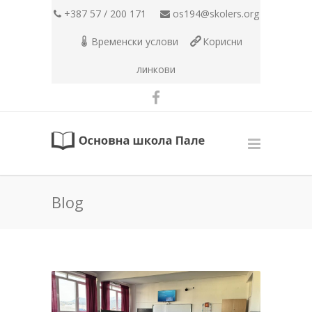
+387 57 / 200 171
os194@skolers.org
Временски услови
Корисни
линкови
Blog