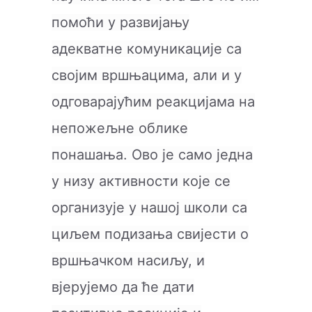
помоћи у развијању
адекватне комуникације са
својим вршњацима, али и у
одговарајућим реакцијама на
непожељне облике
понашања. Ово је само једна
у низу активности које се
организује у нашој школи са
циљем подизања свијести о
вршњачком насиљу, и
вјерујемо да ће дати