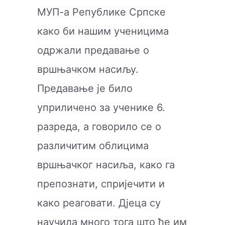
МУП-а Републике Српске
како би нашим ученицима
одржали предавање о
вршњачком насиљу.
Предавање је било
уприличено за ученике 6.
разреда, а говорило се о
различитим облицима
вршњачког насиља, како га
препознати, спријечити и
како реаговати. Д‌јеца су
научила много тога што ће им