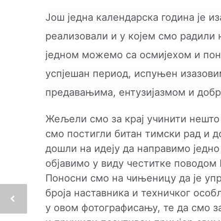
Још једна календарска година је из
реализовали и у којем смо радили н
једном можемо са осмијехом и поно
успјешан период, испуњен изазови
предавањима, ентузијазмом и доб
Жељели смо за крај учинити нешто
смо постигли битан тимски рад и д
дошли на идеју да направимо једн
објавимо у виду честитке поводом
Поносни смо на чињеницу да је уп
броја наставника и техничког особ
у овом фотографисању, те да смо з