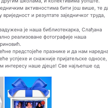
 другим школама, и колективима уопште.
једничким активностима бити још више, те д
 вриједност и резултате заједничког труда,
 задужена је наша библиотекарка, Слађана
нално реализоване фотографије наша
бриновић.
ећне предстојеће празнике и да нам наредн
еће успјехе и снажније пријатељске односе,
ем интересу наше д‌јеце! Све најљепше од