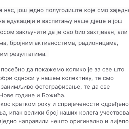
а нас, још једно полугодиште које смо заједн
а едукацији и васпитању наше д‌јеце и још
сом закључити да је ово био захтјеван, али
ма, бројним активностима, радионицама,
рим резултатима.
 посебно да покажемо колико је за све што
обри односи у нашем колективу, те смо
о занимљиво фотографисање, те да све
 Нове године и Божића.
ркос кратком року и спријечености одређено
ља, ипак велики број наших колега учествов
аједно направили нешто оригинално и лијепо