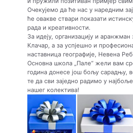
и пружили позитиван примјер свим
Очекујемо да ће нас у наредним за
ће овакве ствари показати истинску
рада и креативности.
За идеју, организацију и аранжман
Клачар, а за успјешно и професио
наставница географије, Невена Ре
Основна школа „Пале“ жели вам ср
година донесе још бољу сарадњу, в
те да сви заједно радимо у најбољ
нашег колектива!