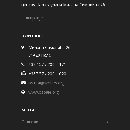
центру Пала у улици Милана Симовића 26.
Опширније…
КОНТАКТ
Милана Симовића 26
71420 Пале
+387 57 / 200 – 171
+387 57 / 200 – 020
os194@skolers.org
www.ospale.org
МЕНИ
О школи