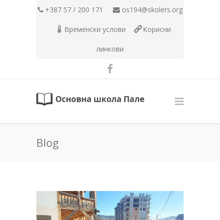
+387 57 / 200 171
os194@skolers.org
Временски услови
Корисни
линкови
Blog