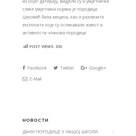
из којег датирају, вид‌јели су и умјетничке
слике умјетника којима је породица
Цековић била мецена, као и различите
експонате који су осликавали живот и
активности чланова породице.
POST VIEWS:
535
Facebook
Twitter
Google+
E-Mail
НОВОСТИ
ДАНИ ПОРОДИЦЕ У НАШОЈ ШКОЛИ