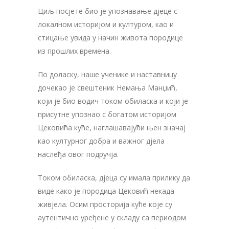
Циљ посјете био је упознавање д‌јеце с
локалном историјом и културом, као и
стицање увида у начин живота породице
из прошлих времена.
По доласку, наше ученике и наставницу
дочекао је свештеник Немања Манџић,
који је био водич током обиласка и који је
присутне упознао с богатом историјом
Цековића куће, наглашавајући њен значај
као културног добра и важног д‌јела
наслеђа овог подручја.
Током обиласка, д‌јеца су имала прилику да
виде како је породица Цековић некада
живјела. Осим просторија куће које су
аутентично уређене у складу са периодом