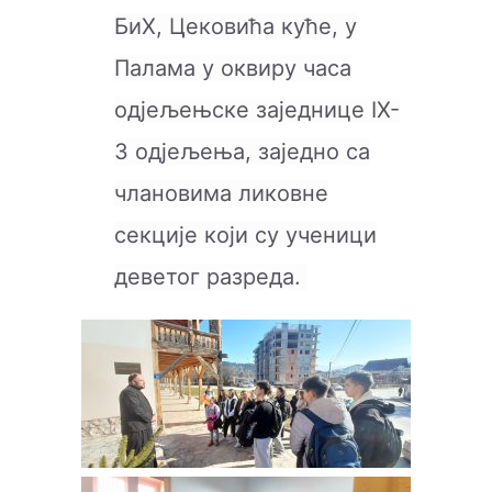
БиХ, Цековића куће, у
Палама у оквиру часа
од‌јељењске заједнице IX-
3 одјељења, заједно са
члановима ликовне
секције који су ученици
деветог разреда.