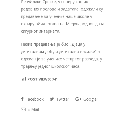
Републике Српске, у оквиру својих
редовних послова и задатака, одржали су
предавање за ученике наше школе у
оквиру обиљежавања Међународног дана
сигурног интернета.
Назив предавања је био „Дјеца у
дигиталном добу и дигитално насиље“ а
одржан је за ученике четвртог разреда, у
трајању једног школског часа.
POST VIEWS:
741
Facebook
Twitter
Google+
E-Mail