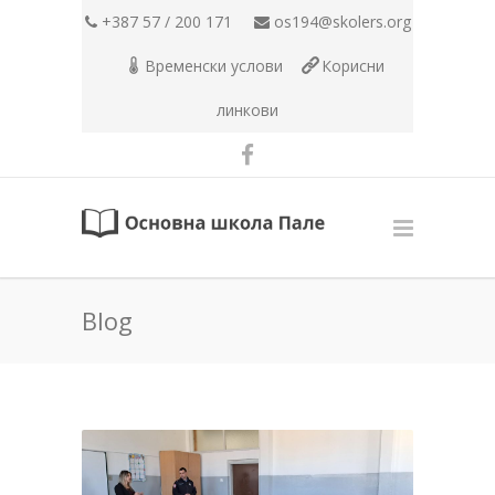
+387 57 / 200 171
os194@skolers.org
Временски услови
Корисни
линкови
Blog