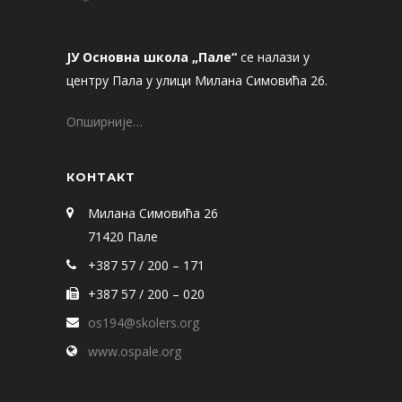
ЈУ Основна школа „Пале“
се налази у
центру Пала у улици Милана Симовића 26.
Опширније…
КОНТАКТ
Милана Симовића 26
71420 Пале
+387 57 / 200 – 171
+387 57 / 200 – 020
os194@skolers.org
www.ospale.org