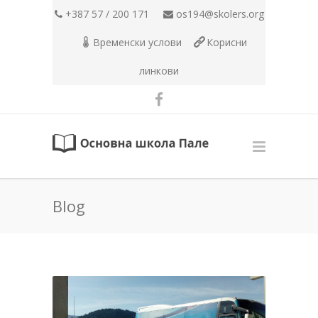
+387 57 / 200 171
os194@skolers.org
Временски услови
Корисни
линкови
Blog