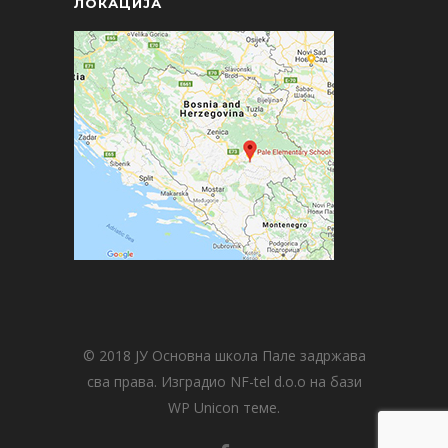
ЛОКАЦИЈА
© 2018 ЈУ Основна школа Пале задржава
сва права. Изградио NF-tel d.o.o на бази
WP Unicon теме.