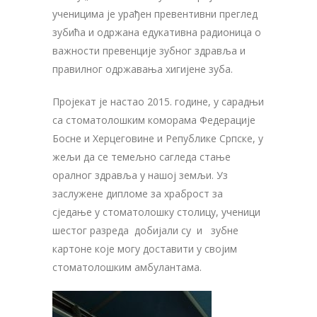
ученицима је урађен превентивни преглед
зубића и одржана едукативна радионица о
важности превенције зубног здравља и
правилног одржавања хигијене зуба.
Пројекат је настао 2015. године, у сарадњи
са стоматолошким коморама Федерације
Босне и Херцеговине и Републике Српске, у
жељи да се темељно сагледа стање
оралног здравља у нашој земљи. Уз
заслужене дипломе за храброст за
сједање у стоматолошку столицу, ученици
шестог разреда добијали су и зубне
картоне које могу доставити у својим
стоматолошким амбулантама.