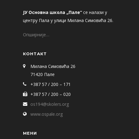
ЈУ Основна школа „Пале“
се налази у
центру Пала у улици Милана Симовића 26.
Опширније…
КОНТАКТ
Милана Симовића 26
71420 Пале
+387 57 / 200 – 171
+387 57 / 200 – 020
os194@skolers.org
www.ospale.org
МЕНИ