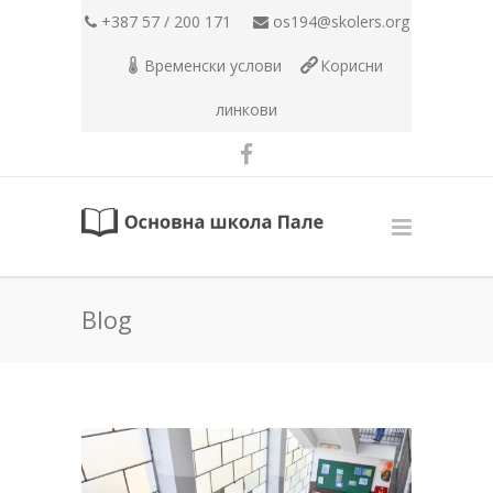
+387 57 / 200 171
os194@skolers.org
Временски услови
Корисни
линкови
Blog