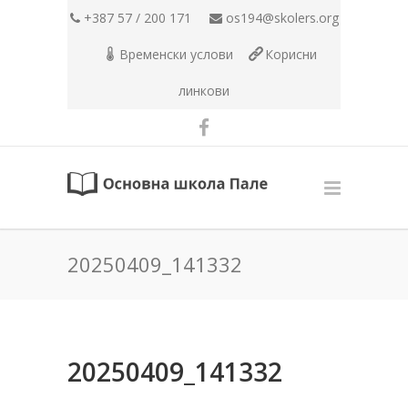
+387 57 / 200 171
os194@skolers.org
Временски услови
Корисни
линкови
20250409_141332
20250409_141332