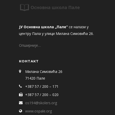
ЈУ Основна школа „Пале“
се налази у
центру Пала у улици Милана Симовића 26.
Опширније…
КОНТАКТ
Милана Симовића 26
71420 Пале
+387 57 / 200 – 171
+387 57 / 200 – 020
os194@skolers.org
www.ospale.org