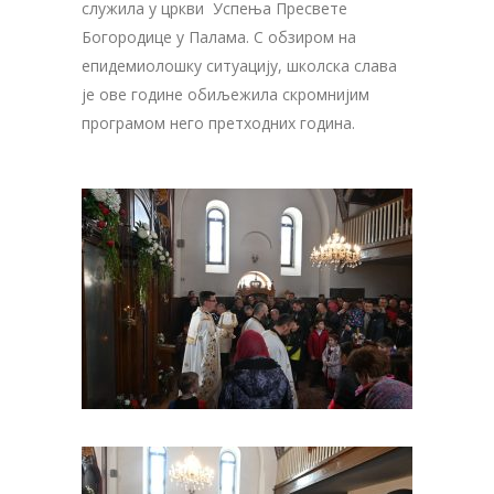
служила у цркви Успења Пресвете
Богородице у Палама. С обзиром на
епидемиолошку ситуацију, школска слава
је ове године обиљежила скромнијим
програмом него претходних година.