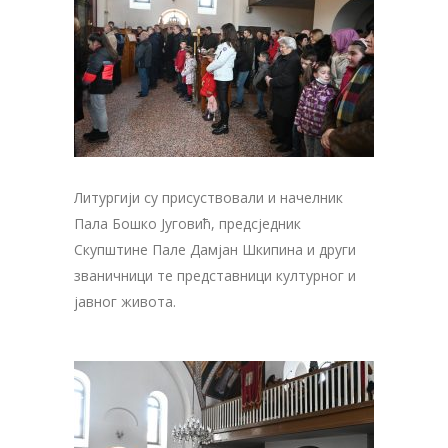
Литургији су присуствовали и начелник
Пала Бошко Југовић, предсједник
Скупштине Пале Дамјан Шкипина и други
званичници те представници културног и
јавног живота.