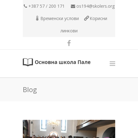
+387 57 / 200 171
os194@skolers.org
Временски услови
Корисни
линкови
Blog