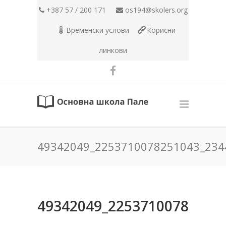
+387 57 / 200 171
os194@skolers.org
Временски услови
Корисни
линкови
49342049_2253710078251043_234
49342049_22537100782510