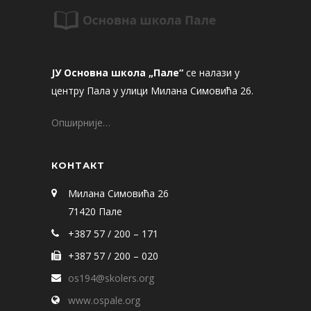
ЈУ Основна школа „Пале“
се налази у
центру Пала у улици Милана Симовића 26.
Опширније…
КОНТАКТ
Милана Симовића 26
71420 Пале
+387 57 / 200 – 171
+387 57 / 200 – 020
os194@skolers.org
www.ospale.org